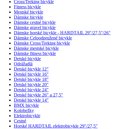
Cross/Treking bicykle
Fitness bicykle
Mestské bicykle
Dámske bicykle
Dámske cestné bicykle
Dámske gravel bicykle
Dámske horské bicykle - HARDTAIL 29"/27,5"/26"
Dámske Celoodpružené bicykle
Dámske Cross/Treking bicykle
Dámske mestské bicykle
Dámske fitness bicykle
Detské bicykle
Odrážadlá
Detské bicykle 12"
Detské bicykle 16"
Detské bicykle 18"
Detské bicykle 20"
Detské bicykle 24"
Detské bicykle 26" a 27,5"
Detské bicykle 14"
BMX bicykle
Kolobežky
Elektrobicykle
Cestné
Horské HARDTAIL elektrobicykle 29"/27,5"