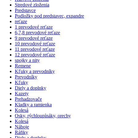
Stredové zloženia
Predstavce
Podložky pod predstavec, expandre
reťaze
1 prevodové reťaze
6,7,8 prevodové reťaze
9 prevodové reťaze
10 prevodové reťaze
11 prevodové reťaze
12 prevodové reťaze
spojky a nity
Remene
Kľuky a prevodníky
Prevodníky
Kľuky
Diely a doplnky
Kazety
Prehadzovače
Kladky a ramienka
Kolesá
Osky, rýchloupínáky, orechy
Kolesá
Náboje
Ráfiky
Diely a doplnky