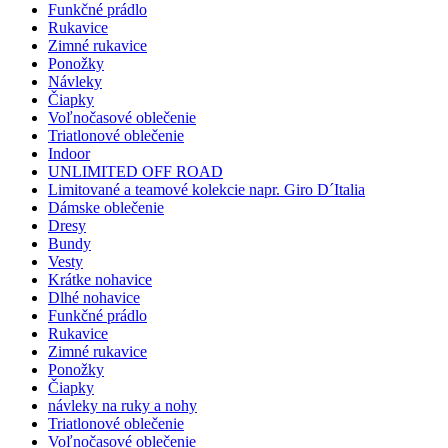
Funkčné prádlo
Rukavice
Zimné rukavice
Ponožky
Návleky
Čiapky
Voľnočasové oblečenie
Triatlonové oblečenie
Indoor
UNLIMITED OFF ROAD
Limitované a teamové kolekcie napr. Giro D´Italia
Dámske oblečenie
Dresy
Bundy
Vesty
Krátke nohavice
Dlhé nohavice
Funkčné prádlo
Rukavice
Zimné rukavice
Ponožky
Čiapky
návleky na ruky a nohy
Triatlonové oblečenie
Voľnočasové oblečenie