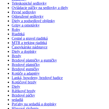
Teleskopické sedlovky
Ovládacie páčky na sedlovky a diely
Pevné sedlovky
Odpružené sedlovky
Diely a podsedlové objímky
Gripy a omotávky
Rohy
Riaditká
Cestné a gravel riaditká
MTB a treking riaditká
Časovkárske nádstavce
Diely a doplnky
Brzdy
Brzdové platničky a gumičky
Brzdové platničky
Brzdové gumičky
Kotúče a adaptéry
Lanká, bowdeny, brzdové hadice
Kotúčové brzdy
Diely
Ráfikové brzdy
Brzdové páčky
sedadlá
Poťahy na sedadlá a doplnky
Hlavové zloženia