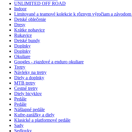
UNLIMITED OFF ROAD
Indoor
Limitované a teamové kolekcie k rôznym výročiam a závodom -
Detské oblečenie
Dresy
Krátke nohavice
Rukavice
Detské bundy
Doplnky
Doplnky
Okuliare
Googles - zjazdové a enduro okuliare
Tretry
Návleky na tretry
Diely a doplnky
MTB tretry
Cestné tretry
Diely bicyklov
Pedále
Pedále
Nášlapné pedále
Kufre-zarážky a diely
Klasické a platformové pedále
Sady
Sedlovky