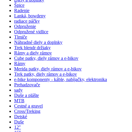
Špice
Radenie
Lanká, bowdeny
radiace páčky
Odpruženie
Odpružené vidlice
Tlmiče
Náhradné diely a doplnky
Trek blendr držiaky
Rámy a diely rámov
Cube patky, diely rámov a e-bikov
Rámy
Merida patky, diely rámov a e-bikov
Trek patky, diely rámov a e-bikov
e-bike komponenty - káble, nabíjačky, elektronika
Prehadzovače
sady
Duše a plášte
MTB
Cestné a gravel
Cross/Treking
Detské
Duše
12"