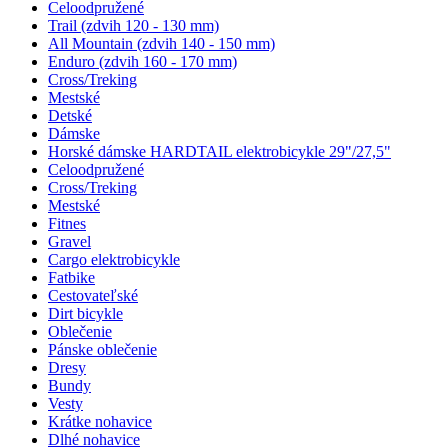
Celoodpružené
Trail (zdvih 120 - 130 mm)
All Mountain (zdvih 140 - 150 mm)
Enduro (zdvih 160 - 170 mm)
Cross/Treking
Mestské
Detské
Dámske
Horské dámske HARDTAIL elektrobicykle 29"/27,5"
Celoodpružené
Cross/Treking
Mestské
Fitnes
Gravel
Cargo elektrobicykle
Fatbike
Cestovateľské
Dirt bicykle
Oblečenie
Pánske oblečenie
Dresy
Bundy
Vesty
Krátke nohavice
Dlhé nohavice