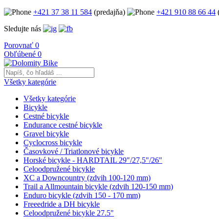
+421 37 38 11 584
(predajňa)
+421 910 88 66 44
(
Sledujte nás
Porovnať
0
Obľúbené
0
Všetky kategórie
Všetky kategórie
Bicykle
Cestné bicykle
Endurance cestné bicykle
Gravel bicykle
Cyclocross bicykle
Časovkové / Triatlonové bicykle
Horské bicykle - HARDTAIL 29"/27,5"/26"
Celoodpružené bicykle
XC a Downcountry (zdvih 100-120 mm)
Trail a Allmountain bicykle (zdvih 120-150 mm)
Enduro bicykle (zdvih 150 - 170 mm)
Freeedride a DH bicykle
Celoodpružené bicykle 27.5"