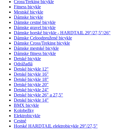
Cross/Treking bicykle
Fitness bicykle
Mestské bicykle
Dámske bicykle
Dámske cestné bicykle
Dámske gravel bicykle
Dámske horské bicykle - HARDTAIL 29"/27,5"/26"
Dámske Celoodpružené bicykle
Dámske Cross/Treking bicykle
Dámske mestské bicykle
Dámske fitness bicykle
Detské bicykle
Odrážadlá
Detské bicykle 12"
Detské bicykle 16"
Detské bicykle 18"
Detské bicykle 20"
Detské bicykle 24"
Detské bicykle 26" a 27,5"
Detské bicykle 14"
BMX bicykle
Kolobežky
Elektrobicykle
Cestné
Horské HARDTAIL elektrobicykle 29"/27,5"