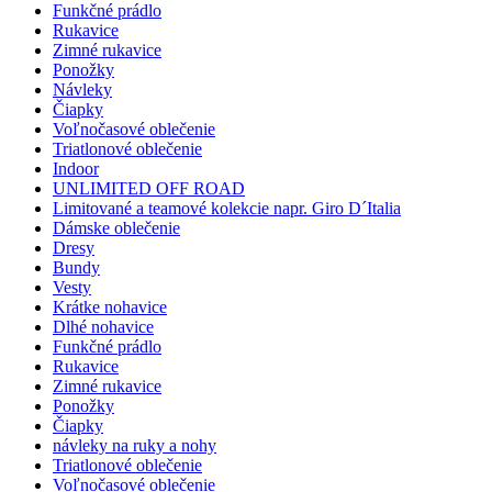
Funkčné prádlo
Rukavice
Zimné rukavice
Ponožky
Návleky
Čiapky
Voľnočasové oblečenie
Triatlonové oblečenie
Indoor
UNLIMITED OFF ROAD
Limitované a teamové kolekcie napr. Giro D´Italia
Dámske oblečenie
Dresy
Bundy
Vesty
Krátke nohavice
Dlhé nohavice
Funkčné prádlo
Rukavice
Zimné rukavice
Ponožky
Čiapky
návleky na ruky a nohy
Triatlonové oblečenie
Voľnočasové oblečenie