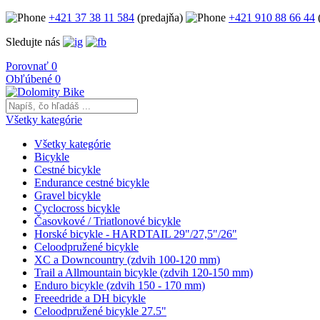
+421 37 38 11 584
(predajňa)
+421 910 88 66 44
(
Sledujte nás
Porovnať
0
Obľúbené
0
Všetky kategórie
Všetky kategórie
Bicykle
Cestné bicykle
Endurance cestné bicykle
Gravel bicykle
Cyclocross bicykle
Časovkové / Triatlonové bicykle
Horské bicykle - HARDTAIL 29"/27,5"/26"
Celoodpružené bicykle
XC a Downcountry (zdvih 100-120 mm)
Trail a Allmountain bicykle (zdvih 120-150 mm)
Enduro bicykle (zdvih 150 - 170 mm)
Freeedride a DH bicykle
Celoodpružené bicykle 27.5"