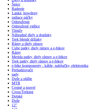
Špice
Radenie
Lanká, bowdeny
radiace páčky
Odpruženie
Odpružené vidlice
Tlmiče
Náhradné diely a doplnky
Trek blendr držiaky
Rámy a diely rámov
Cube patky, diely rámov a e-bikov
Rámy
Merida patky, diely rámov a e-bikov
Trek patky, diely rámov a e-bikov
e-bike komponenty - káble, nabíjačky, elektronika
Prehadzovače
sady
Duše a plášte
MTB
Cestné a gravel
Cross/Treking
Detské
Duše
12"