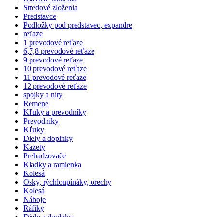
Stredové zloženia
Predstavce
Podložky pod predstavec, expandre
reťaze
1 prevodové reťaze
6,7,8 prevodové reťaze
9 prevodové reťaze
10 prevodové reťaze
11 prevodové reťaze
12 prevodové reťaze
spojky a nity
Remene
Kľuky a prevodníky
Prevodníky
Kľuky
Diely a doplnky
Kazety
Prehadzovače
Kladky a ramienka
Kolesá
Osky, rýchloupínáky, orechy
Kolesá
Náboje
Ráfiky
Diely a doplnky