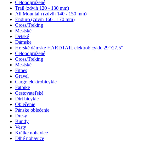
Celoodpružené
Trail (zdvih 120 - 130 mm)
All Mountain (zdvih 140 - 150 mm)
Enduro (zdvih 160 - 170 mm)
Cross/Treking
Mestské
Detské
Dámske
Horské dámske HARDTAIL elektrobicykle 29"/27,5"
Celoodpružené
Cross/Treking
Mestské
Fitnes
Gravel
Cargo elektrobicykle
Fatbike
Cestovateľské
Dirt bicykle
Oblečenie
Pánske oblečenie
Dresy
Bundy
Vesty
Krátke nohavice
Dlhé nohavice