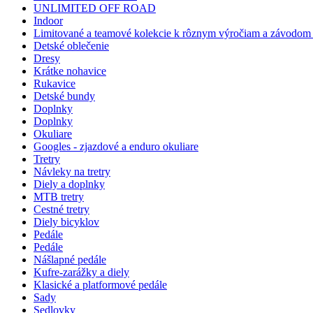
UNLIMITED OFF ROAD
Indoor
Limitované a teamové kolekcie k rôznym výročiam a závodom -
Detské oblečenie
Dresy
Krátke nohavice
Rukavice
Detské bundy
Doplnky
Doplnky
Okuliare
Googles - zjazdové a enduro okuliare
Tretry
Návleky na tretry
Diely a doplnky
MTB tretry
Cestné tretry
Diely bicyklov
Pedále
Pedále
Nášlapné pedále
Kufre-zarážky a diely
Klasické a platformové pedále
Sady
Sedlovky