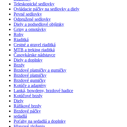
Teleskopické sedlovky
Ovládacie páčky na sedlovky a diely
Pevné sedlovky
Odpružené sedlovky
Diely a podsedlové objímky
Gripy a omotávky
Rohy
Riaditká
Cestné a gravel riaditká
MTB a treking riaditká
Časovkárske nádstavce
Diely a doplnky
Brzdy
Brzdové platničky a gumičky
Brzdové platničky
Brzdové gumičky
Kotúče a adaptéry
Lanká, bowdeny, brzdové hadice
Kotúčové brzdy
Diely
Ráfikové brzdy
Brzdové páčky
sedadlá
Poťahy na sedadlá a doplnky
Hlavové zloženia