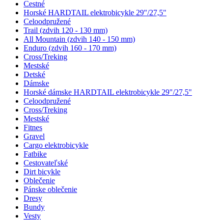
Cestné
Horské HARDTAIL elektrobicykle 29"/27,5"
Celoodpružené
Trail (zdvih 120 - 130 mm)
All Mountain (zdvih 140 - 150 mm)
Enduro (zdvih 160 - 170 mm)
Cross/Treking
Mestské
Detské
Dámske
Horské dámske HARDTAIL elektrobicykle 29"/27,5"
Celoodpružené
Cross/Treking
Mestské
Fitnes
Gravel
Cargo elektrobicykle
Fatbike
Cestovateľské
Dirt bicykle
Oblečenie
Pánske oblečenie
Dresy
Bundy
Vesty