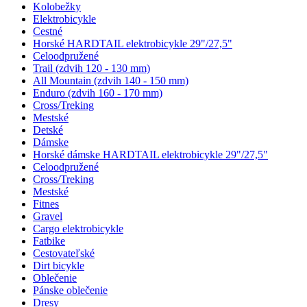
Kolobežky
Elektrobicykle
Cestné
Horské HARDTAIL elektrobicykle 29"/27,5"
Celoodpružené
Trail (zdvih 120 - 130 mm)
All Mountain (zdvih 140 - 150 mm)
Enduro (zdvih 160 - 170 mm)
Cross/Treking
Mestské
Detské
Dámske
Horské dámske HARDTAIL elektrobicykle 29"/27,5"
Celoodpružené
Cross/Treking
Mestské
Fitnes
Gravel
Cargo elektrobicykle
Fatbike
Cestovateľské
Dirt bicykle
Oblečenie
Pánske oblečenie
Dresy