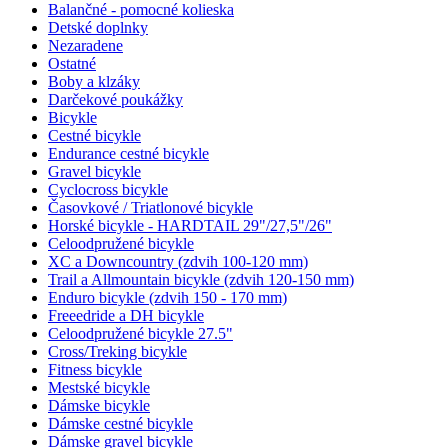
Balančné - pomocné kolieska
Detské doplnky
Nezaradene
Ostatné
Boby a klzáky
Darčekové poukážky
Bicykle
Cestné bicykle
Endurance cestné bicykle
Gravel bicykle
Cyclocross bicykle
Časovkové / Triatlonové bicykle
Horské bicykle - HARDTAIL 29"/27,5"/26"
Celoodpružené bicykle
XC a Downcountry (zdvih 100-120 mm)
Trail a Allmountain bicykle (zdvih 120-150 mm)
Enduro bicykle (zdvih 150 - 170 mm)
Freeedride a DH bicykle
Celoodpružené bicykle 27.5"
Cross/Treking bicykle
Fitness bicykle
Mestské bicykle
Dámske bicykle
Dámske cestné bicykle
Dámske gravel bicykle