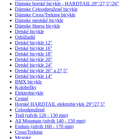
Dámske horské bicykle - HARDTAIL 29"/27,5"/26"
Dámske Celoodpružené bicykle
Dámske Cross/Treking bicykle
Dámske mestské bicykle
Dámske fitness bicykle
Detské bicykle
Odrážadlá
Detské bicykle 12"
Detské bicykle 16"
Detské bicykle 18"
Detské bicykle 20"
Detské bicykle 24"
Detské bicykle 26" a 27,5"
Detské bicykle 14"
BMX bicykle
Kolobežky
Elektrobicykle
Cestné
Horské HARDTAIL elektrobicykle 29"/27,5"
Celoodpružené
Trail (zdvih 120 - 130 mm)
All Mountain (zdvih 140 - 150 mm)
Enduro (zdvih 160 - 170 mm)
Cross/Treking
Mestské