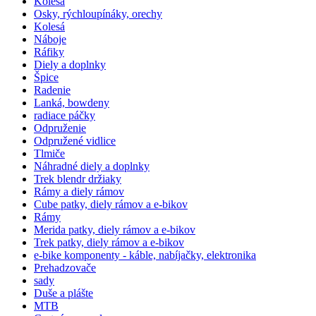
Kolesá
Osky, rýchloupínáky, orechy
Kolesá
Náboje
Ráfiky
Diely a doplnky
Špice
Radenie
Lanká, bowdeny
radiace páčky
Odpruženie
Odpružené vidlice
Tlmiče
Náhradné diely a doplnky
Trek blendr držiaky
Rámy a diely rámov
Cube patky, diely rámov a e-bikov
Rámy
Merida patky, diely rámov a e-bikov
Trek patky, diely rámov a e-bikov
e-bike komponenty - káble, nabíjačky, elektronika
Prehadzovače
sady
Duše a plášte
MTB