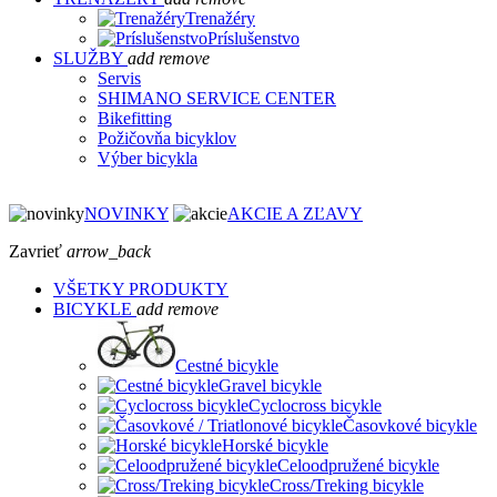
Trenažéry
Príslušenstvo
SLUŽBY
add
remove
Servis
SHIMANO SERVICE CENTER
Bikefitting
Požičovňa bicyklov
Výber bicykla
NOVINKY
AKCIE A ZĽAVY
Zavrieť
arrow_back
VŠETKY PRODUKTY
BICYKLE
add
remove
Cestné bicykle
Gravel bicykle
Cyclocross bicykle
Časovkové bicykle
Horské bicykle
Celoodpružené bicykle
Cross/Treking bicykle