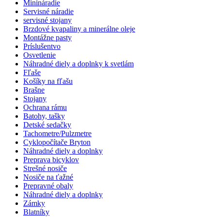
Minináradie
Servisné náradie
servisné stojany
Brzdové kvapaliny a minerálne oleje
Montážne pasty
Príslušentvo
Osvetlenie
Náhradné diely a doplnky k svetlám
Fľaše
Košíky na fľašu
Brašne
Stojany
Ochrana rámu
Batohy, tašky
Detské sedačky
Tachometre/Pulzmetre
Cyklopočítače Bryton
Náhradné diely a doplnky
Preprava bicyklov
Strešné nosiče
Nosiče na ťažné
Prepravné obaly
Náhradné diely a doplnky
Zámky
Blatníky