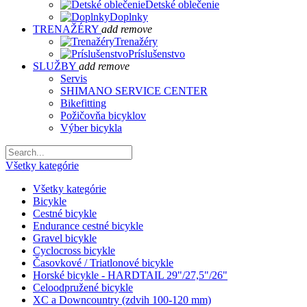
Detské oblečenie
Doplnky
TRENAŽÉRY
add
remove
Trenažéry
Príslušenstvo
SLUŽBY
add
remove
Servis
SHIMANO SERVICE CENTER
Bikefitting
Požičovňa bicyklov
Výber bicykla
Všetky kategórie
Všetky kategórie
Bicykle
Cestné bicykle
Endurance cestné bicykle
Gravel bicykle
Cyclocross bicykle
Časovkové / Triatlonové bicykle
Horské bicykle - HARDTAIL 29"/27,5"/26"
Celoodpružené bicykle
XC a Downcountry (zdvih 100-120 mm)