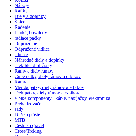
Náboje
Ráfiky
Diely a doplnky
Špice
Radenie
Lanká, bowdeny
radiace páčky
Odpruženie
Odpružené vidlice
Tlmiče
Náhradné diely a doplnky
Trek blendr držiaky
Rámy a diely rámov
Cube patky, diely rámov a e-bikov
Rámy
Merida patky, diely rámov a e-bikov
Trek patky, diely rámov a e-bikov
e-bike komponenty - káble, nabíjačky, elektronika
Prehadzovače
sady
Duše a plášte
MTB
Cestné a gravel
Cross/Treking