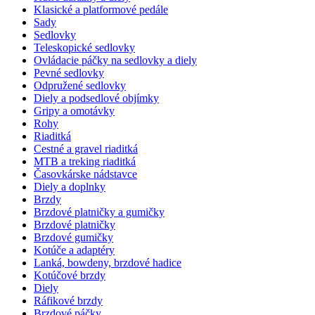
Klasické a platformové pedále
Sady
Sedlovky
Teleskopické sedlovky
Ovládacie páčky na sedlovky a diely
Pevné sedlovky
Odpružené sedlovky
Diely a podsedlové objímky
Gripy a omotávky
Rohy
Riaditká
Cestné a gravel riaditká
MTB a treking riaditká
Časovkárske nádstavce
Diely a doplnky
Brzdy
Brzdové platničky a gumičky
Brzdové platničky
Brzdové gumičky
Kotúče a adaptéry
Lanká, bowdeny, brzdové hadice
Kotúčové brzdy
Diely
Ráfikové brzdy
Brzdové páčky