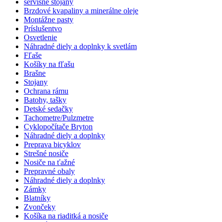
servisné stojany
Brzdové kvapaliny a minerálne oleje
Montážne pasty
Príslušentvo
Osvetlenie
Náhradné diely a doplnky k svetlám
Fľaše
Košíky na fľašu
Brašne
Stojany
Ochrana rámu
Batohy, tašky
Detské sedačky
Tachometre/Pulzmetre
Cyklopočítače Bryton
Náhradné diely a doplnky
Preprava bicyklov
Strešné nosiče
Nosiče na ťažné
Prepravné obaly
Náhradné diely a doplnky
Zámky
Blatníky
Zvončeky
Košíka na riaditká a nosiče