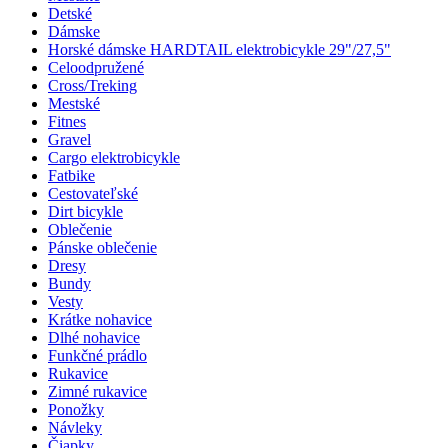
Detské
Dámske
Horské dámske HARDTAIL elektrobicykle 29"/27,5"
Celoodpružené
Cross/Treking
Mestské
Fitnes
Gravel
Cargo elektrobicykle
Fatbike
Cestovateľské
Dirt bicykle
Oblečenie
Pánske oblečenie
Dresy
Bundy
Vesty
Krátke nohavice
Dlhé nohavice
Funkčné prádlo
Rukavice
Zimné rukavice
Ponožky
Návleky
Čiapky