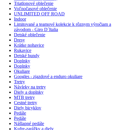
Triatlonové oblečenie
Voľnočasové oblečenie
UNLIMITED OFF ROAD
Indoor
Limitované a teamové kolekcie k rôznym výročiam a
závodom - Giro D´Italia
Detské oblečenie
Dresy
Krátke nohavice
Rukavice
Detské bundy
Doplnky
Doplnky
Okuliare
Googles - zjazdové a enduro okuliare
Tretry
Návleky na tretry
Diely a doplnky
MTB tretry
Cestné tretry
Diely bicyklov
Pedále
Pedále
Nášlapné pedále
Kufre-zarážky a diely