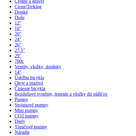
Cestné a gravel
Cross/Treking
Detské
Duše
12"
16"
20"
24"
26"
27.5"
29"
700c
Ventily, vložky, doplnky
14"
Údržba bicykla
Oleje a mazivá
Čistenie bicykla
Bezdušové systémy, lepenie a vložky do plášťov
Pumpy
Stojanové pumpy
Mini pumpy
CO2 pumpy
Diely
Tlmičové pumpy
Náradie