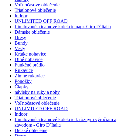
Voľnočasové oblečenie
Triatlonové oblečenie
Indoor
UNLIMITED OFF ROAD
Limitované a teamové kolekcie napr. Giro D´Italia
Dámske oblečenie
Dresy
Bundy
Vesty
Krátke nohavice
Dlhé nohavice
Funkčné prádlo
Rukavice
Zimné rukavice
Ponožky
Čiapky
návleky na ruky a nohy
Triatlonové oblečenie
Voľnočasové oblečenie
UNLIMITED OFF ROAD
Indoor
Limitované a teamové kolekcie k rôznym výročiam a
závodom - Giro D´Italia
Detské oblečenie
Dresy