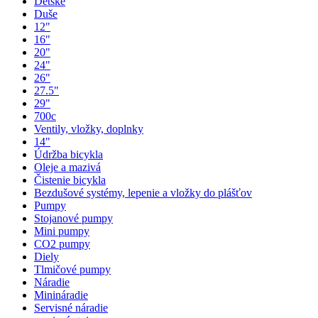
Detské
Duše
12"
16"
20"
24"
26"
27.5"
29"
700c
Ventily, vložky, doplnky
14"
Údržba bicykla
Oleje a mazivá
Čistenie bicykla
Bezdušové systémy, lepenie a vložky do plášťov
Pumpy
Stojanové pumpy
Mini pumpy
CO2 pumpy
Diely
Tlmičové pumpy
Náradie
Minináradie
Servisné náradie