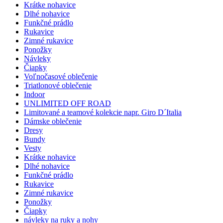
Krátke nohavice
Dlhé nohavice
Funkčné prádlo
Rukavice
Zimné rukavice
Ponožky
Návleky
Čiapky
Voľnočasové oblečenie
Triatlonové oblečenie
Indoor
UNLIMITED OFF ROAD
Limitované a teamové kolekcie napr. Giro D´Italia
Dámske oblečenie
Dresy
Bundy
Vesty
Krátke nohavice
Dlhé nohavice
Funkčné prádlo
Rukavice
Zimné rukavice
Ponožky
Čiapky
návleky na ruky a nohy