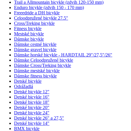
Trail a Allmountain bicykle (zdvih 120-150 mm)
Enduro bicykle (zdvih 150 - 170 mm)
Freeedride a DH bicykle
Celoodpružené bicykle 27.5"
Cross/Treking bicykle
Fitness bicykle
Mestské bicykle
Dámske bicykle
Dámske cestné bicykle
Dámske gravel bicykle
Dámske horské bicykle - HARDTAIL 29"/27,5"/26"
Dámske Celoodpružené bicykle
Dámske Cross/Treking bicykle
Dámske mestské bicykle
Dámske fitness bicykle
Detské bicykle
Odrážadlá
Detské bicykle 12"
Detské bicykle 16"
Detské bicykle 18"
Detské bicykle 20"
Detské bicykle 24"
Detské bicykle 26" a 27,5"
Detské bicykle 14"
BMX bicykle