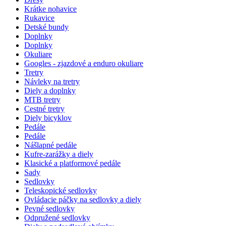
Krátke nohavice
Rukavice
Detské bundy
Doplnky
Doplnky
Okuliare
Googles - zjazdové a enduro okuliare
Tretry
Návleky na tretry
Diely a doplnky
MTB tretry
Cestné tretry
Diely bicyklov
Pedále
Pedále
Nášlapné pedále
Kufre-zarážky a diely
Klasické a platformové pedále
Sady
Sedlovky
Teleskopické sedlovky
Ovládacie páčky na sedlovky a diely
Pevné sedlovky
Odpružené sedlovky