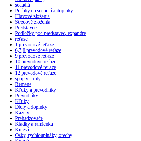
sedadlá
Poťahy na sedadlá a doplnky
Hlavové zloženia
Stredové zloženia
Predstavce
Podložky pod predstavec, expandre
reťaze
1 prevodové reťaze
6,7,8 prevodové reťaze
9 prevodové reťaze
10 prevodové reťaze
11 prevodové reťaze
12 prevodové reťaze
spojky a nity
Remene
Kľuky a prevodníky
Prevodníky
Kľuky
Diely a doplnky
Kazety
Prehadzovače
Kladky a ramienka
Kolesá
Osky, rýchloupínáky, orechy
Kolesá