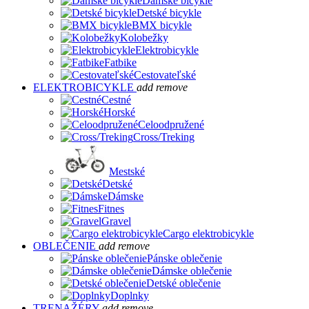
Dámske bicykle
Detské bicykle
BMX bicykle
Kolobežky
Elektrobicykle
Fatbike
Cestovateľské
ELEKTROBICYKLE
add
remove
Cestné
Horské
Celoodpružené
Cross/Treking
Mestské
Detské
Dámske
Fitnes
Gravel
Cargo elektrobicykle
OBLEČENIE
add
remove
Pánske oblečenie
Dámske oblečenie
Detské oblečenie
Doplnky
TRENAŽÉRY
add
remove