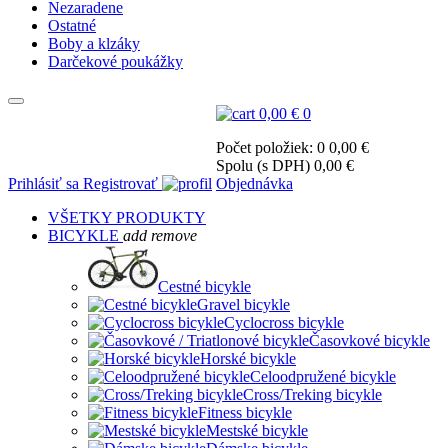
Nezaradene
Ostatné
Boby a klzáky
Darčekové poukážky
0,00 €
0
Počet položiek: 0
0,00 €
Spolu (s DPH)
0,00 €
Prihlásiť sa
Registrovať
Objednávka
VŠETKY PRODUKTY
BICYKLE
add
remove
Cestné bicykle
Gravel bicykle
Cyclocross bicykle
Časovkové bicykle
Horské bicykle
Celoodpružené bicykle
Cross/Treking bicykle
Fitness bicykle
Mestské bicykle