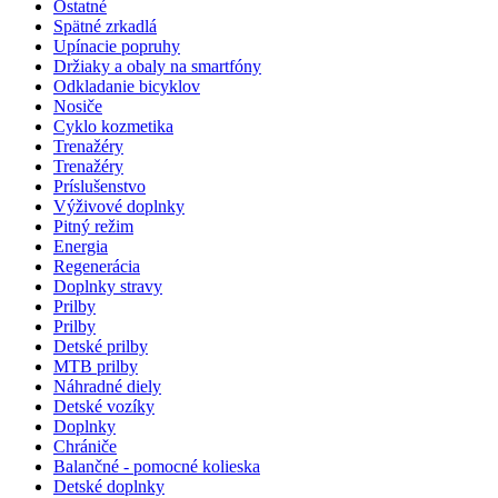
Ostatné
Spätné zrkadlá
Upínacie popruhy
Držiaky a obaly na smartfóny
Odkladanie bicyklov
Nosiče
Cyklo kozmetika
Trenažéry
Trenažéry
Príslušenstvo
Výživové doplnky
Pitný režim
Energia
Regenerácia
Doplnky stravy
Prilby
Prilby
Detské prilby
MTB prilby
Náhradné diely
Detské vozíky
Doplnky
Chrániče
Balančné - pomocné kolieska
Detské doplnky