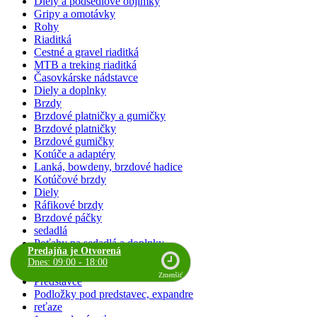
Diely a podsedlové objímky
Gripy a omotávky
Rohy
Riaditká
Cestné a gravel riaditká
MTB a treking riaditká
Časovkárske nádstavce
Diely a doplnky
Brzdy
Brzdové platničky a gumičky
Brzdové platničky
Brzdové gumičky
Kotúče a adaptéry
Lanká, bowdeny, brzdové hadice
Kotúčové brzdy
Diely
Ráfikové brzdy
Brzdové páčky
sedadlá
Poťahy na sedadlá a doplnky
Predajňa je Otvorená
Hlavové zloženia
Dnes: 09:00 - 18:00
Stredové zloženia
Zmenšiť
Predstavce
Podložky pod predstavec, expandre
reťaze