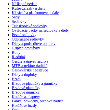
Nášlapné pedále
Kufre-zarážky a diely
Klasické a platformové pedále
Sady
Sedlovky
Teleskopické sedlovky
Ovládacie páčky na sedlovky a diely
Pevné sedlovky
Odpružené sedlovky
Diely a podsedlové objímky
Gripy a omotávky
Rohy
Riaditká
Cestné a gravel riaditká
MTB a treking riaditká
Časovkárske nádstavce
Diely a doplnky
Brzdy
Brzdové platničky a gumičky
Brzdové platničky
Brzdové gumičky
Kotúče a adaptéry
Lanká, bowdeny, brzdové hadice
Kotúčové brzdy
Diely