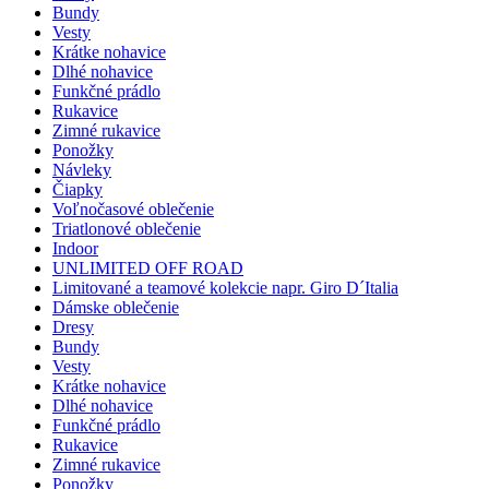
Bundy
Vesty
Krátke nohavice
Dlhé nohavice
Funkčné prádlo
Rukavice
Zimné rukavice
Ponožky
Návleky
Čiapky
Voľnočasové oblečenie
Triatlonové oblečenie
Indoor
UNLIMITED OFF ROAD
Limitované a teamové kolekcie napr. Giro D´Italia
Dámske oblečenie
Dresy
Bundy
Vesty
Krátke nohavice
Dlhé nohavice
Funkčné prádlo
Rukavice
Zimné rukavice
Ponožky