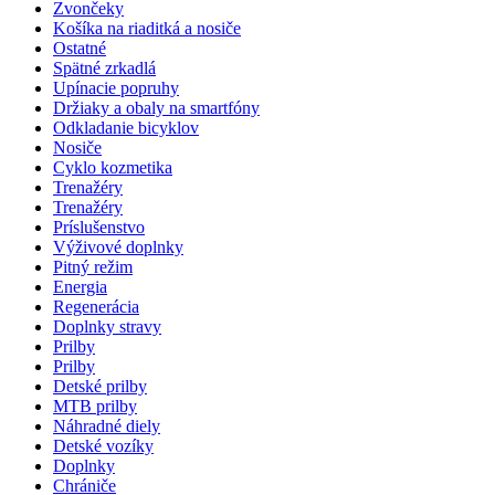
Zvončeky
Košíka na riaditká a nosiče
Ostatné
Spätné zrkadlá
Upínacie popruhy
Držiaky a obaly na smartfóny
Odkladanie bicyklov
Nosiče
Cyklo kozmetika
Trenažéry
Trenažéry
Príslušenstvo
Výživové doplnky
Pitný režim
Energia
Regenerácia
Doplnky stravy
Prilby
Prilby
Detské prilby
MTB prilby
Náhradné diely
Detské vozíky
Doplnky
Chrániče