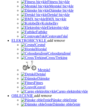
Fitness bicykle
Mestské bicykle
Dámske bicykle
Detské bicykle
BMX bicykle
Kolobežky
Elektrobicykle
Fatbike
Cestovateľské
ELEKTROBICYKLE
add
remove
Cestné
Horské
Celoodpružené
Cross/Treking
Mestské
Detské
Dámske
Fitnes
Gravel
Cargo elektrobicykle
OBLEČENIE
add
remove
Pánske oblečenie
Dámske oblečenie