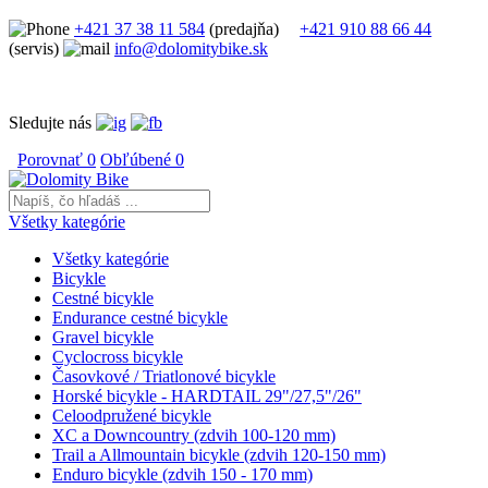
+421 37 38 11 584
(predajňa)
+421 910 88 66 44
(servis)
info@dolomitybike.sk
Sledujte nás
Porovnať
0
Obľúbené
0
Všetky kategórie
Všetky kategórie
Bicykle
Cestné bicykle
Endurance cestné bicykle
Gravel bicykle
Cyclocross bicykle
Časovkové / Triatlonové bicykle
Horské bicykle - HARDTAIL 29"/27,5"/26"
Celoodpružené bicykle
XC a Downcountry (zdvih 100-120 mm)
Trail a Allmountain bicykle (zdvih 120-150 mm)
Enduro bicykle (zdvih 150 - 170 mm)