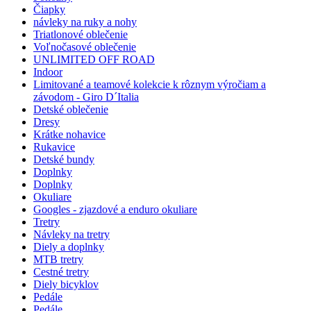
Čiapky
návleky na ruky a nohy
Triatlonové oblečenie
Voľnočasové oblečenie
UNLIMITED OFF ROAD
Indoor
Limitované a teamové kolekcie k rôznym výročiam a
závodom - Giro D´Italia
Detské oblečenie
Dresy
Krátke nohavice
Rukavice
Detské bundy
Doplnky
Doplnky
Okuliare
Googles - zjazdové a enduro okuliare
Tretry
Návleky na tretry
Diely a doplnky
MTB tretry
Cestné tretry
Diely bicyklov
Pedále
Pedále