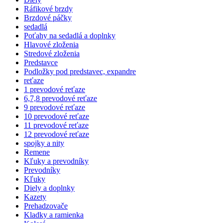
Ráfikové brzdy
Brzdové páčky
sedadlá
Poťahy na sedadlá a doplnky
Hlavové zloženia
Stredové zloženia
Predstavce
Podložky pod predstavec, expandre
reťaze
1 prevodové reťaze
6,7,8 prevodové reťaze
9 prevodové reťaze
10 prevodové reťaze
11 prevodové reťaze
12 prevodové reťaze
spojky a nity
Remene
Kľuky a prevodníky
Prevodníky
Kľuky
Diely a doplnky
Kazety
Prehadzovače
Kladky a ramienka