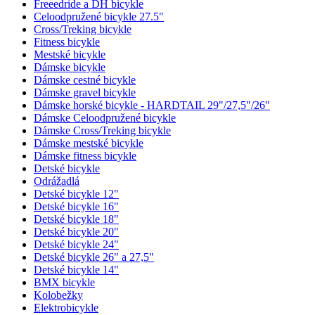
Freeedride a DH bicykle
Celoodpružené bicykle 27.5"
Cross/Treking bicykle
Fitness bicykle
Mestské bicykle
Dámske bicykle
Dámske cestné bicykle
Dámske gravel bicykle
Dámske horské bicykle - HARDTAIL 29"/27,5"/26"
Dámske Celoodpružené bicykle
Dámske Cross/Treking bicykle
Dámske mestské bicykle
Dámske fitness bicykle
Detské bicykle
Odrážadlá
Detské bicykle 12"
Detské bicykle 16"
Detské bicykle 18"
Detské bicykle 20"
Detské bicykle 24"
Detské bicykle 26" a 27,5"
Detské bicykle 14"
BMX bicykle
Kolobežky
Elektrobicykle